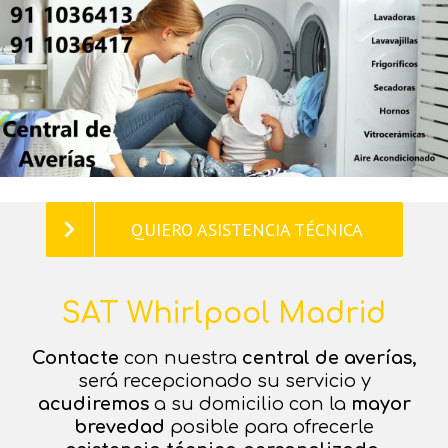
Saltar
al
contenido
QUIERO ASISTENCIA TÉCNICA
SAT Whirlpool Madrid
Contacte
con nuestra
central de averías,
será recepcionado su servicio y
acudiremos
a su domicilio con la
mayor
brevedad
posible para ofrecerle